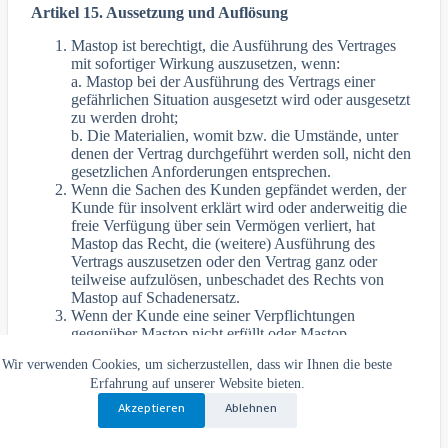
Artikel 15. Aussetzung und Auflösung
Mastop ist berechtigt, die Ausführung des Vertrages
mit sofortiger Wirkung auszusetzen, wenn:
a. Mastop bei der Ausführung des Vertrags einer
gefährlichen Situation ausgesetzt wird oder ausgesetzt
zu werden droht;
b. Die Materialien, womit bzw. die Umstände, unter
denen der Vertrag durchgeführt werden soll, nicht den
gesetzlichen Anforderungen entsprechen.
Wenn die Sachen des Kunden gepfändet werden, der
Kunde für insolvent erklärt wird oder anderweitig die
freie Verfügung über sein Vermögen verliert, hat
Mastop das Recht, die (weitere) Ausführung des
Vertrags auszusetzen oder den Vertrag ganz oder
teilweise aufzulösen, unbeschadet des Rechts von
Mastop auf Schadenersatz.
Wenn der Kunde eine seiner Verpflichtungen
gegenüber Mastop nicht erfüllt oder Mastop
befürchtet, dass der Kunde seinen Verpflichtungen
Wir verwenden Cookies, um sicherzustellen, dass wir Ihnen die beste
nicht nachkommen wird, und der Kunde nicht in der
Erfahrung auf unserer Website bieten.
Lage ist, auf erstes Anfordern von Mastop eine
angemessene Sicherheit für die Erfüllung seiner
Akzeptieren
Ablehnen
Verpflichtungen zu leisten, ist Mastop berechtigt, den
Vertrag ganz oder teilweise aufzulösen, unbeschadet