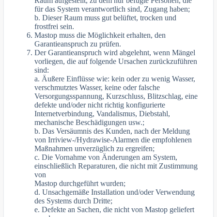
Raum aufgestellt, zu dem nur befugte Personen, die
für das System verantwortlich sind, Zugang haben;
b. Dieser Raum muss gut belüftet, trocken und
frostfrei sein.
Mastop muss die Möglichkeit erhalten, den
Garantieanspruch zu prüfen.
Der Garantieanspruch wird abgelehnt, wenn Mängel
vorliegen, die auf folgende Ursachen zurückzuführen
sind:
a. Äußere Einflüsse wie: kein oder zu wenig Wasser,
verschmutztes Wasser, keine oder falsche
Versorgungsspannung, Kurzschluss, Blitzschlag, eine
defekte und/oder nicht richtig konfigurierte
Internetverbindung, Vandalismus, Diebstahl,
mechanische Beschädigungen usw.;
b. Das Versäumnis des Kunden, nach der Meldung
von Irriview-/Hydrawise-Alarmen die empfohlenen
Maßnahmen unverzüglich zu ergreifen;
c. Die Vornahme von Änderungen am System,
einschließlich Reparaturen, die nicht mit Zustimmung
von
Mastop durchgeführt wurden;
d. Unsachgemäße Installation und/oder Verwendung
des Systems durch Dritte;
e. Defekte an Sachen, die nicht von Mastop geliefert