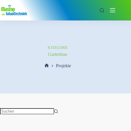
Zum
Inhalt
springen
KATEGORIE
Gartenbau
Projekte
Start
Keine
Ergebnisse