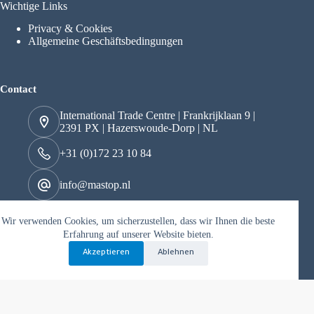
Wichtige Links
Privacy & Cookies
Allgemeine Geschäftsbedingungen
Contact
International Trade Centre | Frankrijklaan 9 |
2391 PX | Hazerswoude-Dorp | NL
+31 (0)172 23 10 84
info@mastop.nl
Wir verwenden Cookies, um sicherzustellen, dass wir Ihnen die beste
Kvk 29049097
Erfahrung auf unserer Website bieten.
BTW nr. NL822163706B01
Akzeptieren
Ablehnen
Copyright © 2026 mastop - Mogelijk gemaakt door Best4u
Media B.V.
Nederlands
(
Niederländisch
)
English
(
Englisch
)