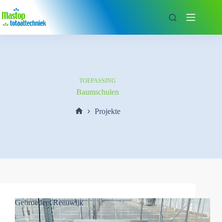
Zum
Inhalt
springen
TOEPASSING
Baumschulen
Projekte
Start
Gebroeders Reeuwijk