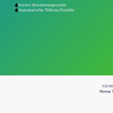
Irriview-Bewässerungssystem
Automatische Nährstoffzufuhr
NÄCH
Mastop T