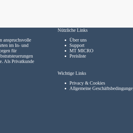
Nützliche Links
en anspruchsvolle
Über uns
ten im In- und
Support
rgen für
MT MICRO
bstratsteuerungen
Preisliste
se. Als Privatkunde
Wichtige Links
Privacy & Cookies
Allgemeine Geschäftsbedingunge