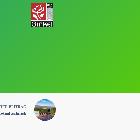
STER
BEITRAG
otaaltechniek