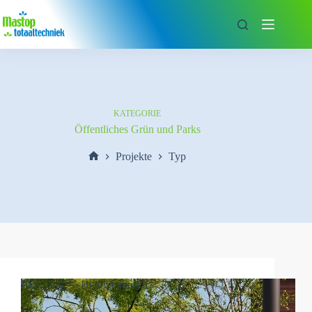
Zum
Inhalt
springen
KATEGORIE
Öffentliches Grün und Parks
Projekte
Typ
Start
Paleisbrug s’-Hertogenbosch