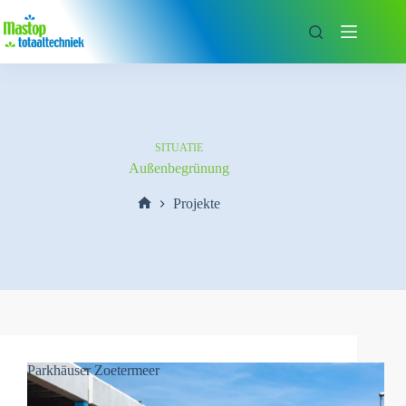
Zum
Inhalt
springen
SITUATIE
Außenbegrünung
Projekte
Start
Parkhäuser Zoetermeer