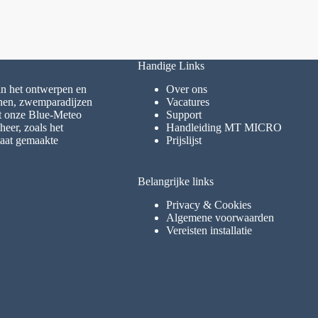
Handige Links
 in het ontwerpen en
Over ons
inen, zwemparadijzen
Vacatures
et onze Blue-Meteo
Support
eer, zoals het
Handleiding MT MICRO
maat gemaakte
Prijslijst
Belangrijke links
Privacy & Cookies
Algemene voorwaarden
Vereisten installatie