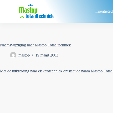
Ga
naar
de
Irrigatiet
inhoud
Naamswijziging naar Mastop Totaaltechniek
mastop
19 maart 2003
Met de uitbreiding naar elektrotechniek ontstaat de naam Mastop Totaalt