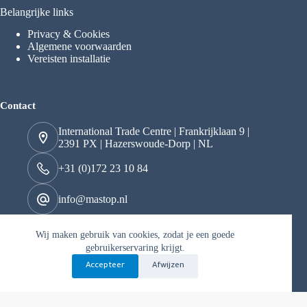
Belangrijke links
Privacy & Cookies
Algemene voorwaarden
Vereisten installatie
Contact
International Trade Centre | Frankrijklaan 9 |
2391 PX | Hazerswoude-Dorp | NL
+31 (0)172 23 10 84
info@mastop.nl
Wij maken gebruik van cookies, zodat je een goede
Kvk 29049097
gebruikerservaring krijgt.
BTW nr. NL822163706B01
Accepteer
Afwijzen
Copyright © 2026 Mastop - Mogelijk gemaakt door Best4u
Media B.V.
Nederlands
English
(
Engels
)
Deutsch
(
Duits
)