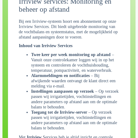
Irriview services: Monitoring en
beheer op afstand
Bij een Irriview-systeem hoort een abonnement op onze
Irriview Services. Dit biedt uitgebreide monitoring van
de vochtbalans en systeemstatus, met de mogelijkheid op
afstand aanpassingen door te voeren.
Inhoud van Irriview Services
Twee keer per week monitoring op afstand
–
Vanuit onze controlekamer loggen wij in op het
systeem en controleren de vochthuishouding,
temperatuur, pompactiviteit, en waterverbruik.
Alarmmeldingen en notificaties
– Bij
afwijkende waarden ontvangt de klant direct een
melding via e-mail.
Instellingen aanpassen op verzoek
– Op verzoek
passen wij irrigatietijden, vochtinstellingen en
andere parameters op afstand aan om de optimale
balans te behouden.
Toegang tot de Irriview-server
– Op verzoek
passen wij irrigatietijden, vochtinstellingen en
andere parameters op afstand aan om de optimale
balans te behouden.
Met
Irriview
Services heb je altijd inzicht en controle,