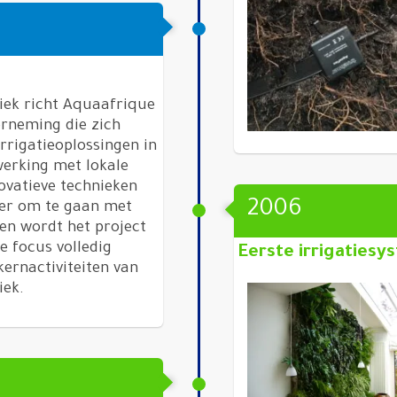
iek richt Aquaafrique
rneming die zich
rrigatieoplossingen in
erking met lokale
ovatieve technieken
2006
ter om te gaan met
ren wordt het project
e focus volledig
Eerste irrigaties
kernactiviteiten van
iek.