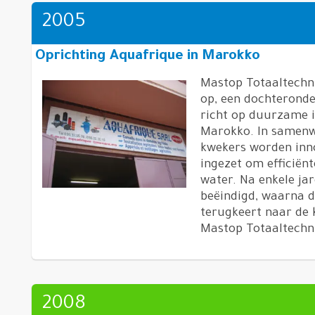
2005
Oprichting Aquafrique in Marokko
Mastop Totaaltechn
op, een dochteronde
richt op duurzame i
Marokko. In samenw
kwekers worden inn
ingezet om efficiën
water. Na enkele ja
beëindigd, waarna d
terugkeert naar de 
Mastop Totaaltechn
2008