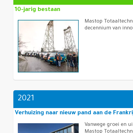
10-jarig bestaan
Mastop Totaaltechni
decennium van innov
2021
Verhuizing naar nieuw pand aan de Frankri
Vanwege groei en ui
Mastop Totaaltechn