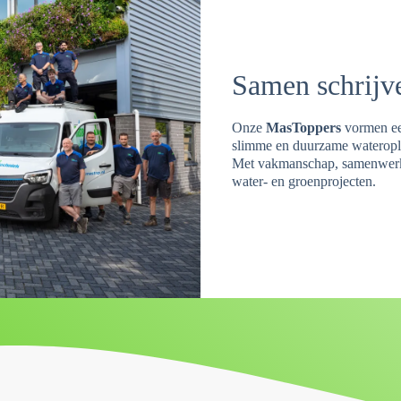
Samen schrijv
Onze
MasToppers
vormen ee
slimme en duurzame wateroplo
Met vakmanschap, samenwerki
water- en groenprojecten.