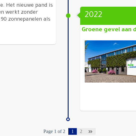
e. Het nieuwe pand is
en werkt zonder
2022
 90 zonnepanelen als
Groene gevel aan d
Page 1 of 2
1
2