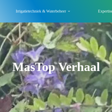
Irrigatietechniek & Waterbeheer
Expertis
MasTop Verhaal