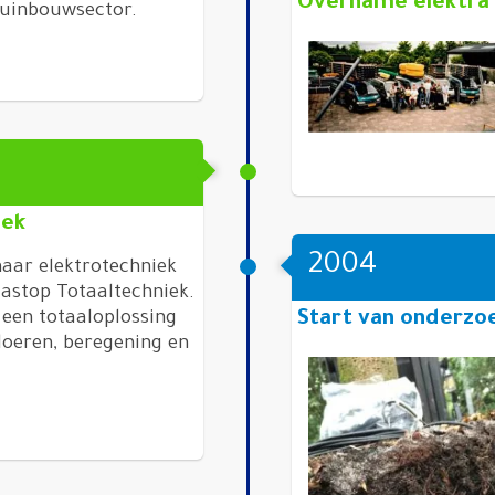
Overname elektra 
 tuinbouwsector.
iek
2004
naar elektrotechniek
astop Totaaltechniek.
Start van onderzo
 een totaaloplossing
loeren, beregening en