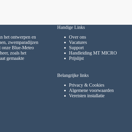
Handige Links
 in het ontwerpen en
Over ons
inen, zwemparadijzen
Vacatures
et onze Blue-Meteo
Support
eer, zoals het
Handleiding MT MICRO
maat gemaakte
Prijslijst
Belangrijke links
Privacy & Cookies
Algemene voorwaarden
Vereisten installatie