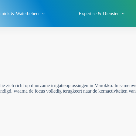
echniek & Waterbeheer
Expertise & Diensten
die zich richt op duurzame irrigatieoplossingen in Marokko. In samen
indigd, waarna de focus volledig terugkeert naar de kernactiviteiten va