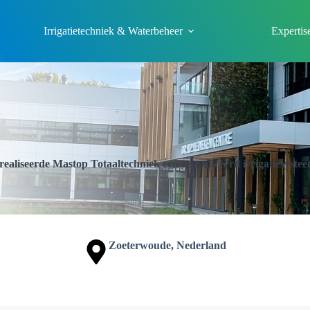
Irrigatietechniek & Waterbeheer
Expertis
aliseerde Mastop Totaaltechniek een geavanceerd irrigatiesystee
Zoeterwoude, Nederland