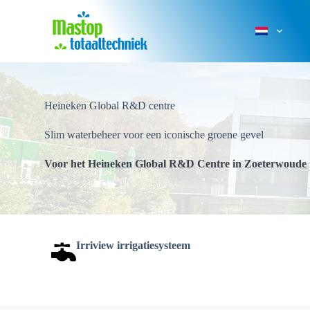
Ga
naar
de
inhoud
Heineken Global R&D centre
Slim waterbeheer voor een iconische groene gevel
Voor het Heineken Global R&D Centre in Zoeterwoude re
Irriview irrigatiesysteem