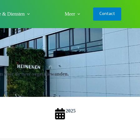
e & Diensten
Meer
Contact
m voor de twee vegetatiewanden.
2025