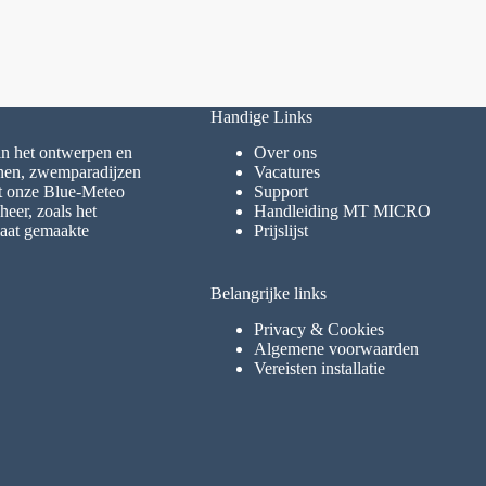
Handige Links
 in het ontwerpen en
Over ons
inen, zwemparadijzen
Vacatures
et onze Blue-Meteo
Support
eer, zoals het
Handleiding MT MICRO
maat gemaakte
Prijslijst
Belangrijke links
Privacy & Cookies
Algemene voorwaarden
Vereisten installatie