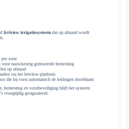
ed
Irriview irrigatiesysteem
dat op afstand wordt
m.
 per zone
k voor nauwkeurig gedoseerde bemesting
ften op afstand
rden via het Irriview-platform
or die bij vorst automatisch de leidingen doorblaast
e, bemesting en vorstbeveiliging blijft het systeem
’s vroegtijdig gesignaleerd.