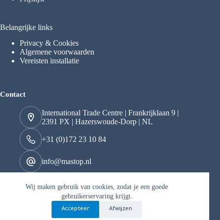
Belangrijke links
Privacy & Cookies
Algemene voorwaarden
Vereisten installatie
Contact
International Trade Centre | Frankrijklaan 9 |
2391 PX | Hazerswoude-Dorp | NL
+31 (0)172 23 10 84
info@mastop.nl
Wij maken gebruik van cookies, zodat je een goede
Kvk 29049097
gebruikerservaring krijgt.
BTW nr. NL822163706B01
Accepteer
Afwijzen
Copyright © 2026 Mastop - Mogelijk gemaakt door Best4u