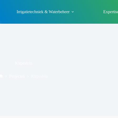
Irrigatietechniek & Waterbeheer
Expertis
Kirpestein
Projecten
Kirpestein
Home