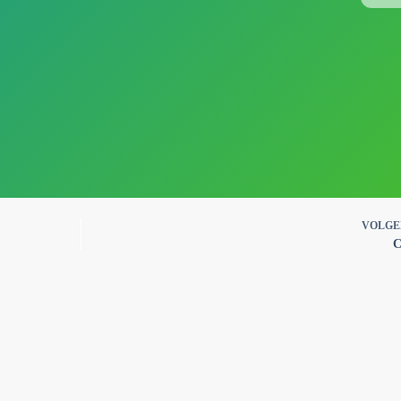
VOLG
C