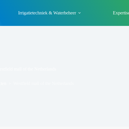
Irrigatietechniek & Waterbeheer
Expertis
stfield mall of the Netherlands
cten
Westfield mall of the Netherlands