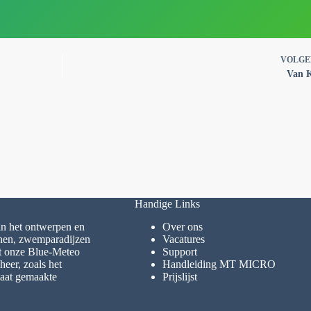
VOLG
Van K
Handige Links
 in het ontwerpen en
Over ons
inen, zwemparadijzen
Vacatures
et onze Blue-Meteo
Support
eer, zoals het
Handleiding MT MICRO
maat gemaakte
Prijslijst