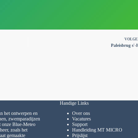
VOLG
Paleisbrug s'
Handige Links
 in het ontwerpen en
Over ons
inen, zwemparadijzen
Vacatures
et onze Blue-Meteo
Support
eer, zoals het
Handleiding MT MICRO
maat gemaakte
Prijslijst