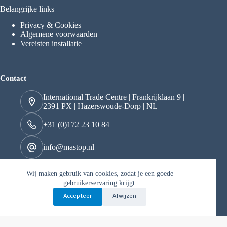
Belangrijke links
Privacy & Cookies
Algemene voorwaarden
Vereisten installatie
Contact
International Trade Centre | Frankrijklaan 9 |
2391 PX | Hazerswoude-Dorp | NL
+31 (0)172 23 10 84
info@mastop.nl
Wij maken gebruik van cookies, zodat je een goede
Kvk 29049097
gebruikerservaring krijgt.
BTW nr. NL822163706B01
Accepteer
Afwijzen
Copyright © 2026 Mastop - Mogelijk gemaakt door Best4u
Media B.V.
Nederlands
English
(
Engels
)
Deutsch
(
Duits
)