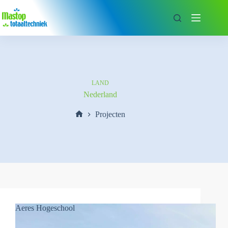
Ga
naar
de
inhoud
LAND
Nederland
Projecten
Home
Aeres Hogeschool